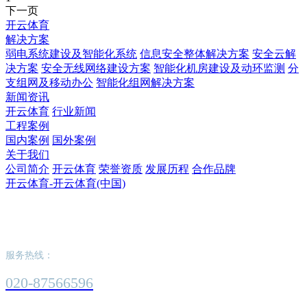
下一页
开云体育
解决方案
弱电系统建设及智能化系统
信息安全整体解决方案
安全云解
决方案
安全无线网络建设方案
智能化机房建设及动环监测
分
支组网及移动办公
智能化组网解决方案
新闻资讯
开云体育
行业新闻
工程案例
国内案例
国外案例
关于我们
公司简介
开云体育
荣誉资质
发展历程
合作品牌
开云体育-开云体育(中国)
开云体育-开云体育(中国)
服务热线：
020-87566596