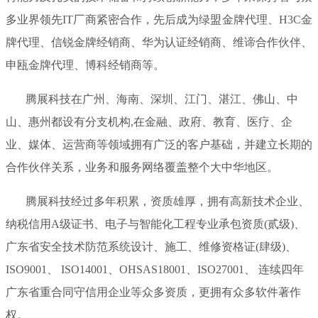
多业界领先IT厂商紧密合作，先后成为绿盟金牌代理、H3C金
牌代理、信锐金牌经销商、华为认证经销商、维谛合作伙伴、
申瓯金牌代理、博科经销商等。
腾展科技在广州、海南、深圳、江门、湛江、佛山、中
山、惠州都设有分支机构,在金融、政府、教育、医疗、企
业、媒体、运营商等领域拥有广泛的客户基础，并建立长期的
合作伙伴关系，业务和服务网络覆盖整个大中华地区。
腾展科技经过多年积累，资质雄厚，拥有高新技术企业、
纳税信用A级证书、电子与智能化工程专业承包资质(贰级)、
广东省安全技术防范系统设计、施工、维修资格证(肆级)、
ISO9001、 ISO14001、OHSAS18001、ISO27001、 连续四年
广东省重合同守信用企业等众多资质，更拥有众多软件著作
权。