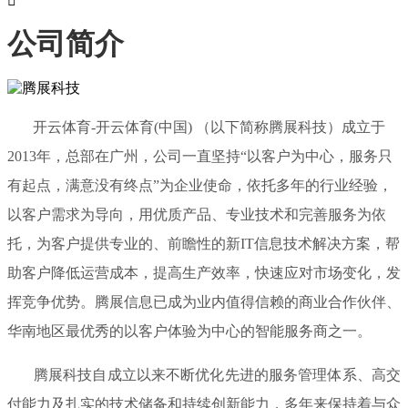

公司简介
开云体育-开云体育(中国) （以下简称腾展科技）成立于
2013年，总部在广州，公司一直坚持“以客户为中心，服务只
有起点，满意没有终点”为企业使命，依托多年的行业经验，
以客户需求为导向，用优质产品、专业技术和完善服务为依
托，为客户提供专业的、前瞻性的新IT信息技术解决方案，帮
助客户降低运营成本，提高生产效率，快速应对市场变化，发
挥竞争优势。腾展信息已成为业内值得信赖的商业合作伙伴、
华南地区最优秀的以客户体验为中心的智能服务商之一。
腾展科技自成立以来不断优化先进的服务管理体系、高交
付能力及扎实的技术储备和持续创新能力，多年来保持着与众