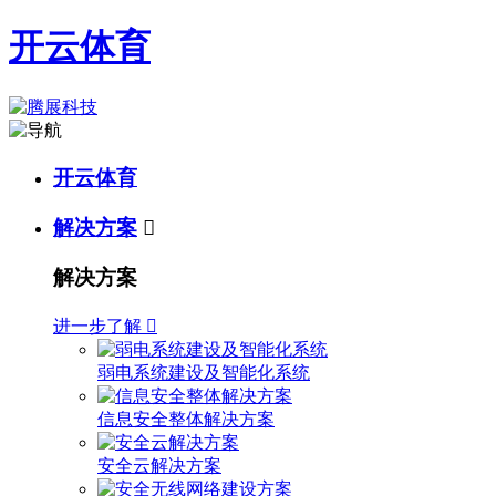
开云体育
开云体育
解决方案

解决方案
进一步了解

弱电系统建设及智能化系统
信息安全整体解决方案
安全云解决方案