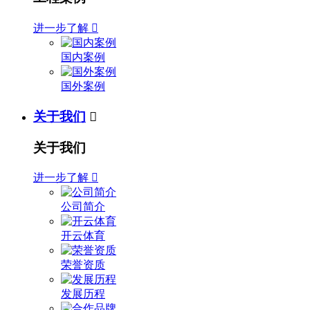
进一步了解

国内案例
国外案例
关于我们

关于我们
进一步了解

公司简介
开云体育
荣誉资质
发展历程