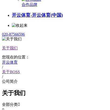
合作品牌
开云体育-开云体育(中国)
020-87566596
关于我们
您现在的位置：
开云体育
/
关于BOSS
/
公司简介
关于我们
全部分类
